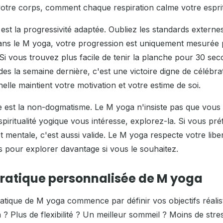
tre corps, comment chaque respiration calme votre esprit
 est la progressivité adaptée. Oubliez les standards extern
Dans le M yoga, votre progression est uniquement mesurée
 Si vous trouvez plus facile de tenir la planche pour 30 se
s la semaine dernière, c'est une victoire digne de célébrat
elle maintient votre motivation et votre estime de soi.
e est la non-dogmatisme. Le M yoga n'insiste pas que vous 
spiritualité yogique vous intéresse, explorez-la. Si vous p
mentale, c'est aussi valide. Le M yoga respecte votre libert
ls pour explorer davantage si vous le souhaitez.
pratique personnalisée de M yoga
ique de M yoga commence par définir vos objectifs réalis
? Plus de flexibilité ? Un meilleur sommeil ? Moins de stre