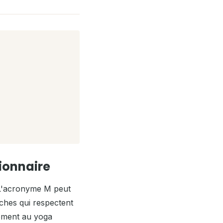
tionnaire
 L'acronyme M peut
ches qui respectent
rement au yoga