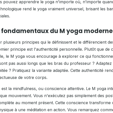
us pouvez apprendre le yoga n'importe où, n'importe quand
echnologique rend le yoga vraiment universel, brisant les bar
iales.
es fondamentaux du M yoga moderne
plusieurs principes qui le définissent et le différencient 
remier principe est l'authenticité personnelle. Plutôt que de
lle, le M yoga vous encourage à explorer ce qui fonctionn
sont pas aussi longs que les bras du professeur ? Adaptez 
limitée ? Pratiquez la variante adaptée. Cette authenticité ren
ectueuse de votre corps.
est la mindfulness, ou conscience attentive. Le M yoga intè
que mouvement. Vous n'exécutez pas simplement des postu
complète au moment présent. Cette conscience transforme
physique à une méditation en action. Vous remarquez com