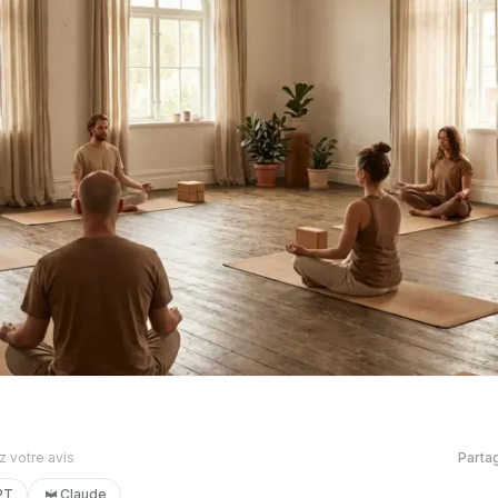
 votre avis
Parta
PT
Claude