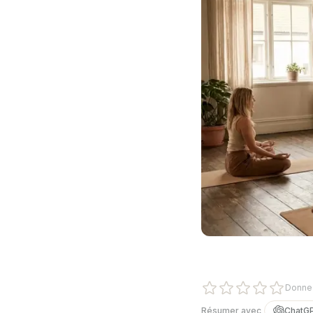
Donnez
Résumer avec
ChatG