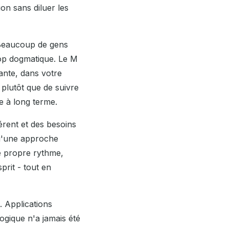
tion sans diluer les
 Beaucoup de gens
rop dogmatique. Le M
ante, dans votre
 plutôt que de suivre
le à long terme.
érent et des besoins
qu'une approche
e propre rythme,
prit - tout en
. Applications
yogique n'a jamais été