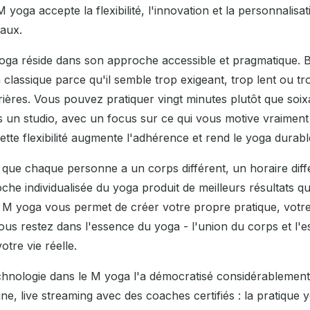
e M yoga accepte la flexibilité, l'innovation et la personnalisa
aux.
yoga réside dans son approche accessible et pragmatique.
classique parce qu'il semble trop exigeant, trop lent ou t
rières. Vous pouvez pratiquer vingt minutes plutôt que soix
s un studio, avec un focus sur ce qui vous motive vraiment
 Cette flexibilité augmente l'adhérence et rend le yoga durab
que chaque personne a un corps différent, un horaire diff
oche individualisée du yoga produit de meilleurs résultats 
 M yoga vous permet de créer votre propre pratique, votr
ous restez dans l'essence du yoga - l'union du corps et l'es
otre vie réelle.
technologie dans le M yoga l'a démocratisé considérablement
gne, live streaming avec des coaches certifiés : la pratique 