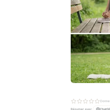
Donnez
Résumer avec
ChatG