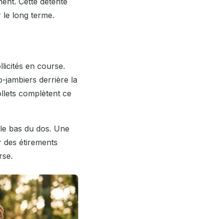
ent. Cette détente
 le long terme.
licités en course.
o-jambiers derrière la
llets complètent ce
 le bas du dos. Une
 des étirements
rse.