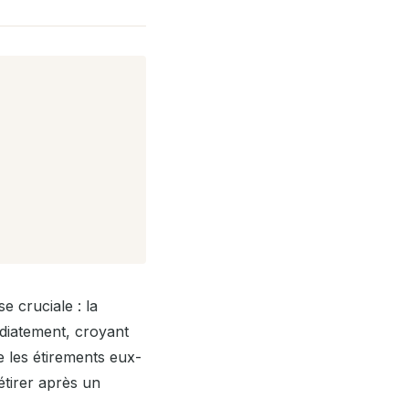
e cruciale : la
édiatement, croyant
e les étirements eux-
étirer après un