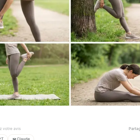
 votre avis
Parta
PT
Claude