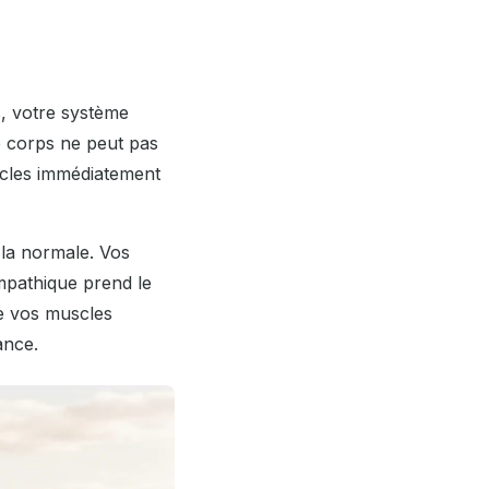
, votre système
e corps ne peut pas
scles immédiatement
 la normale. Vos
mpathique prend le
ue vos muscles
ance.