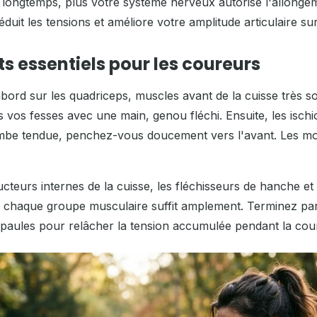
longtemps, plus votre système nerveux autorise l'allongem
duit les tensions et améliore votre amplitude articulaire sur
s essentiels pour les coureurs
ord sur les quadriceps, muscles avant de la cuisse très sol
s vos fesses avec une main, genou fléchi. Ensuite, les ischi
jambe tendue, penchez-vous doucement vers l'avant. Les mo
ucteurs internes de la cuisse, les fléchisseurs de hanche et
 chaque groupe musculaire suffit amplement. Terminez par
paules pour relâcher la tension accumulée pendant la cou