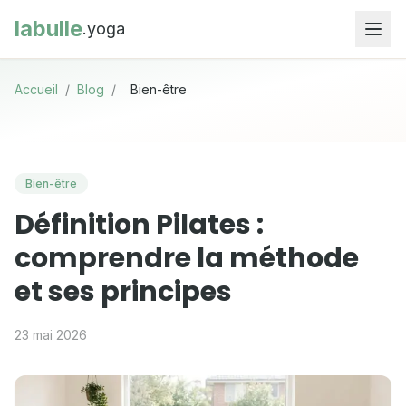
labulle
.yoga
Accueil
/
Blog
/
Bien-être
Bien-être
Définition Pilates :
comprendre la méthode
et ses principes
23 mai 2026